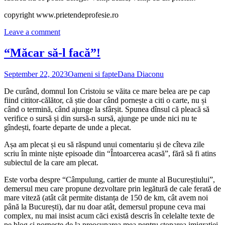
copyright www.prietendeprofesie.ro
Leave a comment
“Măcar să-l facă”!
September 22, 2023
Oameni si fapte
Dana Diaconu
De curând, domnul Ion Cristoiu se văita ce mare belea are pe cap
fiind cititor-călător, că știe doar când pornește a citi o carte, nu și
când o termină, când ajunge la sfârșit. Spunea dînsul că pleacă să
verifice o sursă și din sursă-n sursă, ajunge pe unde nici nu te
gîndești, foarte departe de unde a plecat.
Așa am plecat și eu să răspund unui comentariu și de cîteva zile
scriu în minte niște episoade din “Întoarcerea acasă”, fără să fi atins
subiectul de la care am plecat.
Este vorba despre “Câmpulung, cartier de munte al Bucureștiului”,
demersul meu care propune dezvoltare prin legătură de cale ferată de
mare viteză (atât cât permite distanța de 150 de km, cât avem noi
până la București), dar nu doar atât, demersul propune ceva mai
complex, nu mai insist acum căci există descris în celelalte texte de
pe blog și pornește de la preocuparea mea pentru stoparea imigrației,