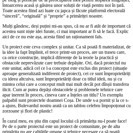
întoarcerea acasă și găsirea unor soluții de viață pentru noi în țară.
Toate acestea fiind azi luate cu japca și făcute platformă electorală
“sinceră”, “originală” și “proprie” a primăriței noastre.
Mulți gândesc, deși puțini mi-au spus, că nu ar fi atăt de important că
acestea sunt niște idei furate, ci mai important ar fi să le facă. Explic
aici de ce nu este așa, acesta fiind un raționament fals.
Un proiect este ceva complex și unitar. Ca să poată fi materializat, de
la idee la fapt împlinit, el trece printr-un proces, are un traseu care,
ca orice construcție, implică diferențe de la teorie la practică și
obstacole neprevăzute care trebuie depășite. Ori, dacă proiectul nu
este unitar, adică cel ce l-a conceput este exclus din proiect (situație
aproape generalizată indiferent de proiect), cei ce sunt împroprietăriți
cu ideea altcuiva, sunt împroprietăriți doar cu titlul ideii, nu și cu
mintea celui care a conceput mult mai mult decât pot dînșii transfera
ilicit. Cum ar putea depăși obstacolele și problemele tehnice care
apar inerent în proces, cineva care a înțeles un titlu? Un exemplu
palpabil sunt proiectele doamnei Coșa. De unde s-a pornit și la ce s-
a ajuns, Bulevardul nostru arată ca un tablou celebru împopoțonat cu
zorzoane și flori de plastic!
În cazul meu, eu știu din capul locului că primărița nu-l poate face!
Pe de o parte proiectul este un proiect de comunitate, pe de alta
primărița nu are calitățile umane și tehnice necesare ca să poată