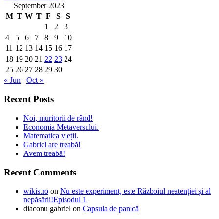
September 2023
M
T
W
T
F
S
S
1
2
3
4
5
6
7
8
9
10
11
12
13
14
15
16
17
18
19
20
21
22
23
24
25
26
27
28
29
30
« Jun
Oct »
Recent Posts
Noi, muritorii de rând!
Economia Metaversului.
Matematica vieții.
Gabriel are treabă!
Avem treabă!
Recent Comments
wikis.ro
on
Nu este experiment, este Războiul neatenției și al
nepăsării!Episodul 1
diaconu gabriel
on
Capsula de panică