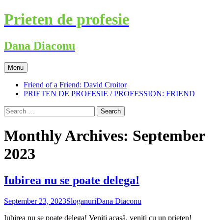
Skip
Prieten de profesie
to
content
Dana Diaconu
Menu
Friend of a Friend: David Croitor
PRIETEN DE PROFESIE / PROFESSION: FRIEND
Search
for:
Monthly Archives: September
2023
Iubirea nu se poate delega!
September 23, 2023
Sloganuri
Dana Diaconu
Iubirea nu se poate delega! Veniți acasă, veniți cu un prieten!