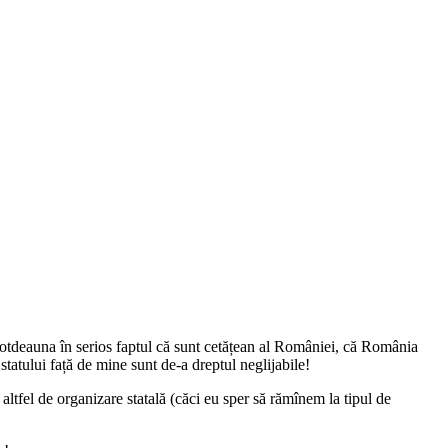
totdeauna în serios faptul că sunt cetățean al României, că România
 statului față de mine sunt de-a dreptul neglijabile!
 altfel de organizare statală (căci eu sper să rămînem la tipul de