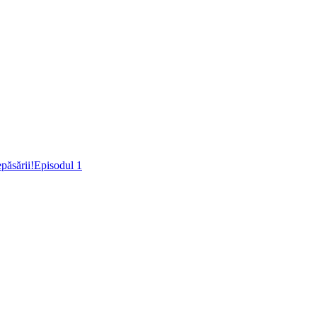
epăsării!Episodul 1