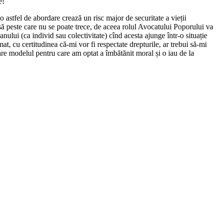
e!
 o astfel de abordare crează un risc major de securitate a vieții
să peste care nu se poate trece, de aceea rolul Avocatului Poporului va
eanului (ca individ sau colectivitate) cînd acesta ajunge într-o situație
t, cu certitudinea că-mi vor fi respectate drepturile, ar trebui să-mi
are modelul pentru care am optat a îmbătănit moral și o iau de la