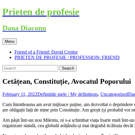
Skip
Prieten de profesie
to
content
Dana Diaconu
Menu
Friend of a Friend: David Croitor
PRIETEN DE PROFESIE / PROFESSION: FRIEND
Search
for:
Cetățean, Constituție, Avocatul Poporului
February 11, 2022
Definitiile mele / My definitions
,
Uncategorized
Dan
Cum întotdeauna am avut mijloace puține, am dezvoltat o deprindere de
are obligații față de mine prin Constituție. Am greșit (și probabil voi ma
Am pășit într-un nou Mileniu, ni s-a schimbat viața foarte mult într-un i
organizare statală, cea globală arățându-și mai degrabă ticăloșia decăt 