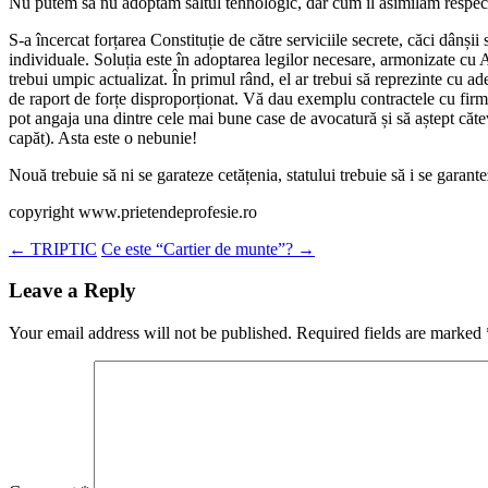
Nu putem să nu adoptăm saltul tehnologic, dar cum îl asimilăm respec
S-a încercat forțarea Constituție de către serviciile secrete, căci dânșii
individuale. Soluția este în adoptarea legilor necesare, armonizate cu
trebui umpic actualizat. În primul rând, el ar trebui să reprezinte cu ade
de raport de forțe disproporționat. Vă dau exemplu contractele cu firmel
pot angaja una dintre cele mai bune case de avocatură și să aștept căte
capăt). Asta este o nebunie!
Nouă trebuie să ni se garateze cetățenia, statului trebuie să i se garant
copyright www.prietendeprofesie.ro
Post
←
TRIPTIC
Ce este “Cartier de munte”?
→
navigation
Leave a Reply
Your email address will not be published.
Required fields are marked