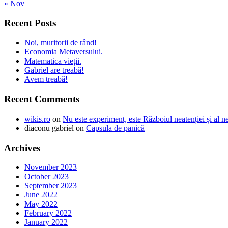
« Nov
Recent Posts
Noi, muritorii de rând!
Economia Metaversului.
Matematica vieții.
Gabriel are treabă!
Avem treabă!
Recent Comments
wikis.ro
on
Nu este experiment, este Războiul neatenției și al n
diaconu gabriel
on
Capsula de panică
Archives
November 2023
October 2023
September 2023
June 2022
May 2022
February 2022
January 2022