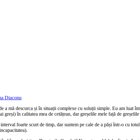
a Diaconu
 a mă descurca și în situații complexe cu soluții simple. Eu am luat în
i greși) în calitatea mea de cetățean, dar greșelile mele față de greșelile
nterval foarte scurt de timp, dar suntem pe cale de a păși într-o cu totul
incapacitatea).