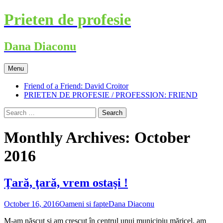
Skip
Prieten de profesie
to
content
Dana Diaconu
Menu
Friend of a Friend: David Croitor
PRIETEN DE PROFESIE / PROFESSION: FRIEND
Search
for:
Monthly Archives: October
2016
Ţară, ţară, vrem ostaşi !
October 16, 2016
Oameni si fapte
Dana Diaconu
M-am născut și am crescut în centrul unui municipiu măricel, am