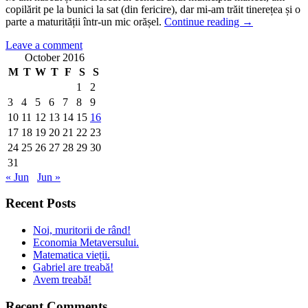
copilărit pe la bunici la sat (din fericire), dar mi-am trăit tinerețea și o
Ţară,
parte a maturității într-un mic orășel.
Continue reading
→
ţară,
Leave a comment
vrem
October 2016
ostaşi
!
M
T
W
T
F
S
S
1
2
3
4
5
6
7
8
9
10
11
12
13
14
15
16
17
18
19
20
21
22
23
24
25
26
27
28
29
30
31
« Jun
Jun »
Recent Posts
Noi, muritorii de rând!
Economia Metaversului.
Matematica vieții.
Gabriel are treabă!
Avem treabă!
Recent Comments