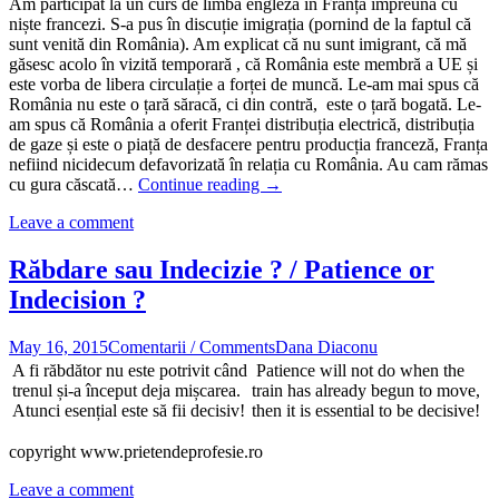
Am participat la un curs de limbă engleză în Franța împreuna cu
niște francezi. S-a pus în discuție imigrația (pornind de la faptul că
sunt venită din România). Am explicat că nu sunt imigrant, că mă
găsesc acolo în vizită temporară , că România este membră a UE și
este vorba de libera circulație a forței de muncă. Le-am mai spus că
România nu este o țară săracă, ci din contră, este o țară bogată. Le-
am spus că România a oferit Franței distribuția electrică, distribuția
de gaze și este o piață de desfacere pentru producția franceză, Franța
nefiind nicidecum defavorizată în relația cu România. Au cam rămas
Criza
cu gura căscată…
Continue reading
→
refugiaților
Leave a comment
arabi
și
Europa
Răbdare sau Indecizie ? / Patience or
Indecision ?
May 16, 2015
Comentarii / Comments
Dana Diaconu
A fi răbdător nu este potrivit când
Patience will not do when the
trenul și-a început deja mișcarea.
train has already begun to move,
Atunci esențial este să fii decisiv!
then it is essential to be decisive!
copyright www.prietendeprofesie.ro
Leave a comment