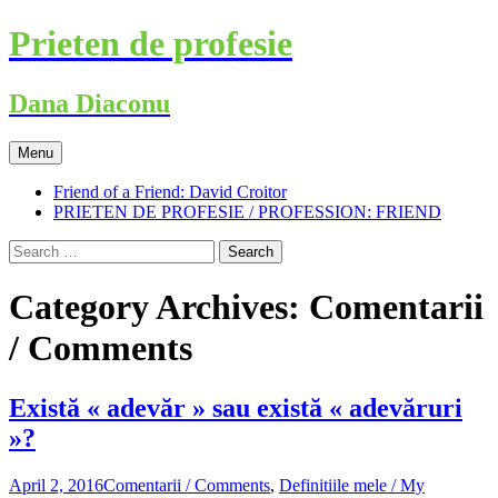
Skip
Prieten de profesie
to
content
Dana Diaconu
Menu
Friend of a Friend: David Croitor
PRIETEN DE PROFESIE / PROFESSION: FRIEND
Search
for:
Category Archives: Comentarii
/ Comments
Există « adevăr » sau există « adevăruri
»?
April 2, 2016
Comentarii / Comments
,
Definitiile mele / My