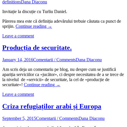
definitions
Dana Diaconu
Invitație la discuție cu Turliu Daniel.
Părerea mea este că definiția adevărului trebuie căutata ca punct de
Există
sprijin.
Continue reading
→
«
Leave a comment
adevăr
»
sau
Producția de securitate.
există
«
January 14, 2016
Comentarii / Comments
Dana Diaconu
adevăruri
»?
Am scris deja un comentariu pe blog, nu despre cum se justifică
apariția serviciilor ca «jucător», ci despre necesitatea de a se trece de
la nivelul de «servicii» de securitate, la cel de «producție de
Producția
securitate»!
Continue reading
→
de
Leave a comment
securitate.
Criza refugiaților arabi și Europa
September 5, 2015
Comentarii / Comments
Dana Diaconu