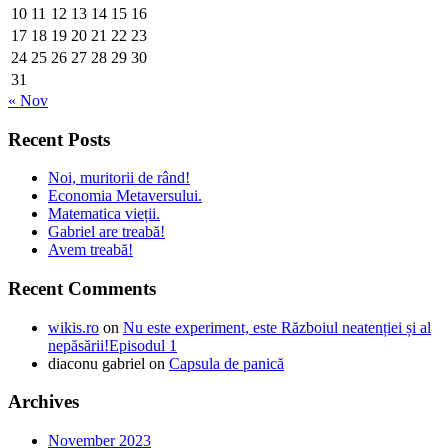
10
11
12
13
14
15
16
17
18
19
20
21
22
23
24
25
26
27
28
29
30
31
« Nov
Recent Posts
Noi, muritorii de rând!
Economia Metaversului.
Matematica vieții.
Gabriel are treabă!
Avem treabă!
Recent Comments
wikis.ro
on
Nu este experiment, este Războiul neatenției și al
nepăsării!Episodul 1
diaconu gabriel
on
Capsula de panică
Archives
November 2023