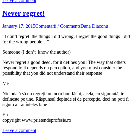
Leave a comment
Never regret!
January 17, 2015
Comentarii / Comments
Dana Diaconu
“I don’t regret the things I did wrong, I regret the good things I did
for the wrong people…”
Someone (I don’t know the author)
Never regret a good deed, for it defines you! The way that others
respond to it depends on perception, and you must consider the
possibility that you did not understand their response!
Me
Niciodată să nu regreți un lucru bun făcut, acela, cu siguranță, te
definește pe tine. Răspunsul depinde și de percepție, deci nu poți fi
sigur că l-ai înteles bine !
Eu
copyright www.prietendeprofesie.ro
Leave a comment