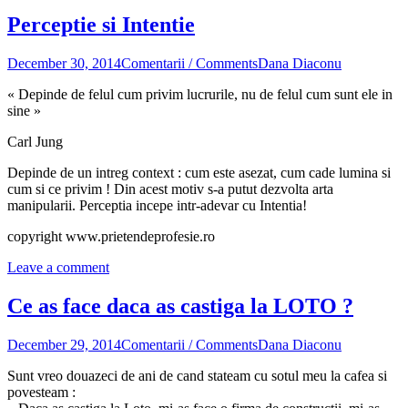
Perceptie si Intentie
December 30, 2014
Comentarii / Comments
Dana Diaconu
« Depinde de felul cum privim lucrurile, nu de felul cum sunt ele in
sine »
Carl Jung
Depinde de un intreg context : cum este asezat, cum cade lumina si
cum si ce privim ! Din acest motiv s-a putut dezvolta arta
manipularii. Perceptia incepe intr-adevar cu Intentia!
copyright www.prietendeprofesie.ro
Leave a comment
Ce as face daca as castiga la LOTO ?
December 29, 2014
Comentarii / Comments
Dana Diaconu
Sunt vreo douazeci de ani de cand stateam cu sotul meu la cafea si
povesteam :