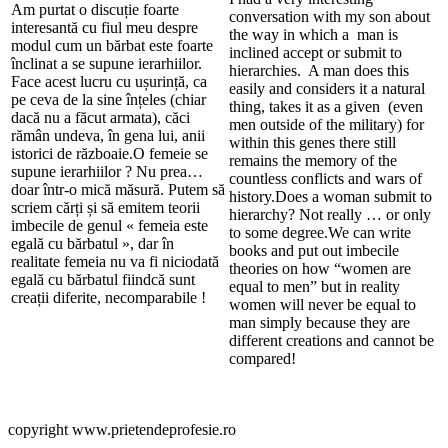
Am purtat o discuție foarte
conversation with my son about
interesantă cu fiul meu despre
the way in which a man is
modul cum un bărbat este foarte
inclined accept or submit to
înclinat a se supune ierarhiilor.
hierarchies. A man does this
Face acest lucru cu ușurință, ca
easily and considers it a natural
pe ceva de la sine înțeles (chiar
thing, takes it as a given (even
dacă nu a făcut armata), căci
men outside of the military) for
rămân undeva, în gena lui, anii
within this genes there still
istorici de războaie.O femeie se
remains the memory of the
supune ierarhiilor ? Nu prea…
countless conflicts and wars of
doar într-o mică măsură. Putem să
history.Does a woman submit to
scriem cărți și să emitem teorii
hierarchy? Not really … or only
imbecile de genul « femeia este
to some degree.We can write
egală cu bărbatul », dar în
books and put out imbecile
realitate femeia nu va fi niciodată
theories on how “women are
egală cu bărbatul fiindcă sunt
equal to men” but in reality
creații diferite, necomparabile !
women will never be equal to
man simply because they are
different creations and cannot be
compared!
copyright www.prietendeprofesie.ro