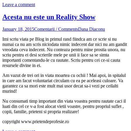
Leave a comment
Acesta nu este un Reality Show
January 18, 2015
Comentarii / Comments
Dana Diaconu
Imi scriu viata pe Blog in primul rand fiindca am ce scrie si nu
numai ca nu am scris niciodata nimic indecent dar nici nu am gandit
vreodata ceva indecent. Nu conteaza pentru mine prostia unora, nu
scriu pentru ei desi scrierile mele pe unii ii face sa se simta
importanti comentandu-le cu rautate. Scriu pentru cei ce-si cauta
resursele divine in ei.
Am vazut de trei ori in viata moartea cu ochii ! Mai apoi, in spitalul
in care am facut voluntariat circulam cu ea pe aceleasi culoare. Va
garantez ca sa mori este mult mai usor decat sa-i vezi pe ceilalti
murind!
Nu consumati timp important din viata voastra pentru rautate caci il
luati din cel ce v-a fost alocat vietii voastre, pentru propriul suflet ,
copii, familie, prieteni si propria realizare!
copyright www.prietendeprofesie.ro