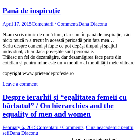
Pană de inspirație
April 17, 2015
Comentarii / Comments
Dana Diaconu
N-am scris nimic de două luni, clar sunt în pană de inspirație, căci
nicio muză n-a trecut în această perioadă prin fața mea…
Scriu despre oameni și fapte ce pot depăși timpul și spațiul
individual, chiar dacă poveștile sunt personale.
Trăiesc un fel de dezamăgire, dar dezamăgirea face parte din
cotidian și pentru mine este un « mobil » al mobilității mele viitoare.
copyright www.prietendeprofesie.ro
Leave a comment
Despre ierarhii și “egalitatea femeii cu
bărbatul” / On hierarchies and the
equality of men and women
February 6, 2015
Comentarii / Comments
,
Curs neacademic pentru
sefi
Dana Diaconu
I had a very interesting