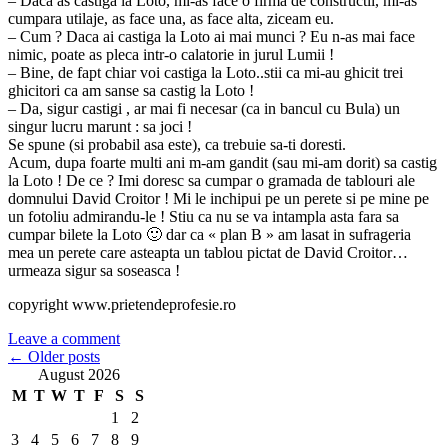
– Daca as castiga la Loto, mi-as face o firma de constructii, mi-as
cumpara utilaje, as face una, as face alta, ziceam eu.
– Cum ? Daca ai castiga la Loto ai mai munci ? Eu n-as mai face
nimic, poate as pleca intr-o calatorie in jurul Lumii !
– Bine, de fapt chiar voi castiga la Loto..stii ca mi-au ghicit trei
ghicitori ca am sanse sa castig la Loto !
– Da, sigur castigi , ar mai fi necesar (ca in bancul cu Bula) un
singur lucru marunt : sa joci !
Se spune (si probabil asa este), ca trebuie sa-ti doresti.
Acum, dupa foarte multi ani m-am gandit (sau mi-am dorit) sa castig
la Loto ! De ce ? Imi doresc sa cumpar o gramada de tablouri ale
domnului David Croitor ! Mi le inchipui pe un perete si pe mine pe
un fotoliu admirandu-le ! Stiu ca nu se va intampla asta fara sa
cumpar bilete la Loto 🙂 dar ca « plan B » am lasat in sufrageria
mea un perete care asteapta un tablou pictat de David Croitor…
urmeaza sigur sa soseasca !
copyright www.prietendeprofesie.ro
Leave a comment
Posts
←
Older posts
August 2026
navigation
M
T
W
T
F
S
S
1
2
3
4
5
6
7
8
9