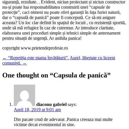
siguranță, rezultate. . Evident, niciun proiectant și niciun constructor
nu-și poate lua responsabilitatea construirii unei “capsule de
protecție”, caci nimeni nu poate oferi garanții în fața furiei naturii,
dar o “capsulă de panică” poate fi concepută. Ce să-mi asigure
aceasta? Un loc clar definit în spațiul de locuit , cu rezistență sporită,
unde să mă refugiez în caz de cutremur. Ar introduce claritate,
elaborarea unei proceduri simple și tehnici simple de antrenament
pentru situații de urgență. Ar anihila panica!
copyright www.prietendeprofesie.ro
Post
←
“Repetiția este mama învățăturii”.
Aurel, libertate cu liceeni
comuniști.
→
navigation
One thought on “
Capsula de panică
”
diaconu gabriel
says:
April 18, 2019 at 9:01 am
Din pacate crud de adevarat .Panica creeaza mai multe
victime decat evenimentul in sine.