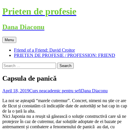
Skip
Prieten de profesie
to
content
Dana Diaconu
Menu
Friend of a Friend: David Croitor
PRIETEN DE PROFESIE / PROFESSION: FRIEND
Search
for:
Capsula de panică
April 18, 2019
Curs neacademic pentru sefi
Dana Diaconu
La noi se așteaptă “marele cutremur”. Concret, nimeni nu știe ce are
de făcut și constatăm că indicațiile date de autorități se bat cap in cap
de la o țară la alta.
Nici Japonia nu a reușit să găsească o soluție constructivă care să ne
protejeze în caz de cutremur, dar soluțiile adoptate de ei bazate pe
antrenament și combatere a fenomenului de panică au dat, cu