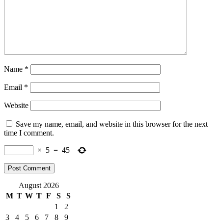
Name
*
Email
*
Website
Save my name, email, and website in this browser for the next
time I comment.
×
5
=
45
August 2026
M
T
W
T
F
S
S
1
2
3
4
5
6
7
8
9