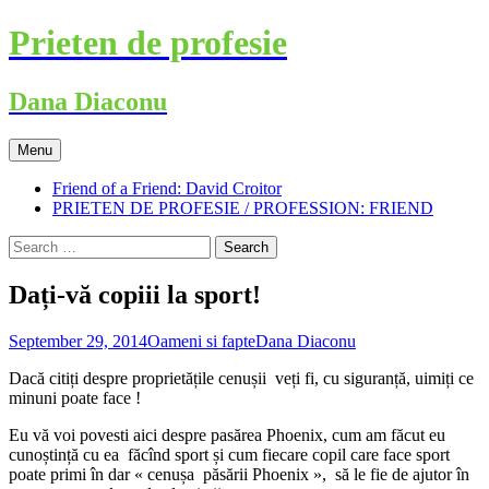
Skip
Prieten de profesie
to
content
Dana Diaconu
Menu
Friend of a Friend: David Croitor
PRIETEN DE PROFESIE / PROFESSION: FRIEND
Search
for:
Dați-vă copiii la sport!
September 29, 2014
Oameni si fapte
Dana Diaconu
Dacă citiți despre proprietățile cenușii veți fi, cu siguranță, uimiți ce
minuni poate face !
Eu vă voi povesti aici despre pasărea Phoenix, cum am făcut eu
cunoștință cu ea făcînd sport și cum fiecare copil care face sport
poate primi în dar « cenușa păsării Phoenix », să le fie de ajutor în