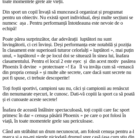
toate momentele grele ale vieții.
Din sport un copil învață să muncească organizat și programat
pentru un obiectiv. Nu există sport individual, deși multe secțiuni se
numesc așa . Pentru performanță întotdeauna este nevoie de o
echipă!
Poate părea surprinzător, dar adevărații luptători nu sunt
învingătorii, ci cei învinși. Deși performanța este notabilă și poziția
în clasament este superioară tuturor celorlalți « luptători », mai puțin
unul, « luptătorul » de pe locul doi se situează în sinea lui, înafara
clasamentului. Pentru el locul 2 este eșec și din acest motiv pasărea
Phoenix îi devine « protectoare »! Ea îl va invăța cum să «renască
din propria cenușă » și multe alte secrete, care dacă sunt secrete nu
pot fi spuse, ci trebuie descoperite!
Toți foștii sportivi, campioni sau nu, căci și campionii au renăscut
din nenumarate eșecuri, le cunosc. Dati-vă copiii la sport ca să poată
și ei cunoaste aceste secrete!
Înafara de această întâlnire spectaculoasă, toți copiii care fac sport
primesc în dar « cenușa păsării Phoenix » pe care o pot folosi în
viață, în toate momentele grele sau periculoase.
Când am străbătut un drum necunoscut, am folosit cenușa pentru a-l
marca și a nu-mi pierde niciodată drumul spre casă (așa cum știu din