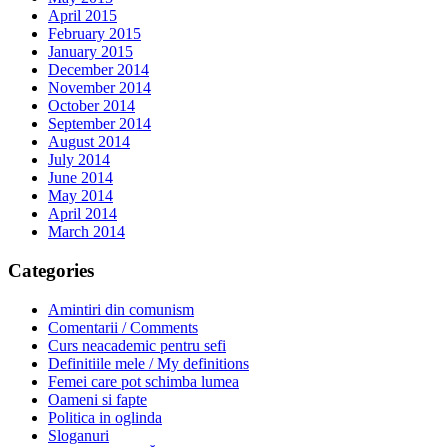
April 2015
February 2015
January 2015
December 2014
November 2014
October 2014
September 2014
August 2014
July 2014
June 2014
May 2014
April 2014
March 2014
Categories
Amintiri din comunism
Comentarii / Comments
Curs neacademic pentru sefi
Definitiile mele / My definitions
Femei care pot schimba lumea
Oameni si fapte
Politica in oglinda
Sloganuri