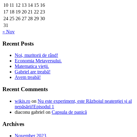
10
11
12
13
14
15
16
17
18
19
20
21
22
23
24
25
26
27
28
29
30
31
« Nov
Recent Posts
Noi, muritorii de rând!
Economia Metaversului.
Matematica vieții.
Gabriel are treabă!
Avem treabă!
Recent Comments
wikis.ro
on
Nu este experiment, este Războiul neatenției și al
nepăsării!Episodul 1
diaconu gabriel
on
Capsula de panică
Archives
November 2023