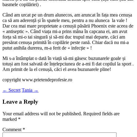
basmele copilăriei) .
Când am urcat pe un drum alunecos, am aruncat în fața mea cenușa
ca să am aderență și în spatele meu, pentru a nu aluneca la vale !
Dar cea mai mare proprietate a cenușii păsării Phoenix este aceea de
« antiseptic ». Când viața mi-a prins mâna în capcana ei, am avut
forța să mi-o tai singură și să-mi duc trupul mai departe, căci am
presărat cenușa primită în copilărie peste rană. Chiar dacă nu mi-a
putut anihila durerea, m-a ferit de « infecție » !
Mi s-a întâmplat o dată în viață să-mi găsesc buzunarele goale și
totuși am fost salvată de înțelepciunea de a-mi fi dat copilul la sport .
Am primit de la el cenușă, căci el avea buzunarele pline!
copyright www.prietendeprofesie.ro
Post
←
Secret
Tania
→
navigation
Leave a Reply
Your email address will not be published.
Required fields are
marked
*
Comment
*