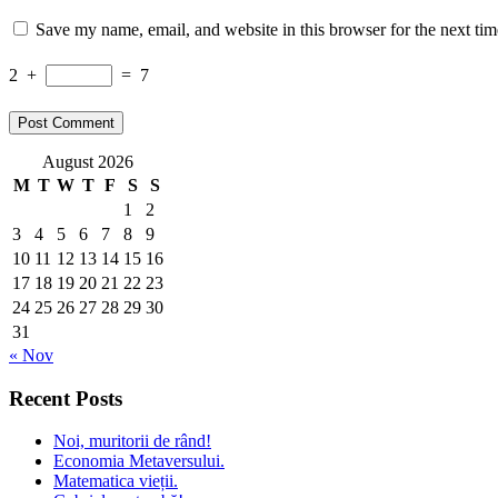
Save my name, email, and website in this browser for the next ti
2
+
=
7
August 2026
M
T
W
T
F
S
S
1
2
3
4
5
6
7
8
9
10
11
12
13
14
15
16
17
18
19
20
21
22
23
24
25
26
27
28
29
30
31
« Nov
Recent Posts
Noi, muritorii de rând!
Economia Metaversului.
Matematica vieții.