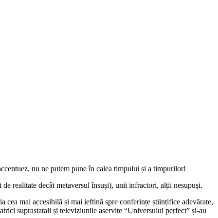
accentuez, nu ne putem pune în calea timpului și a timpurilor!
 realitate decât metaversul însuși), unii infractori, alții nesupuși.
cea mai accesibilă și mai ieftină spre conferințe științifice adevărate,
ici suprastatali și televiziunile aservite “Universului perfect” și-au