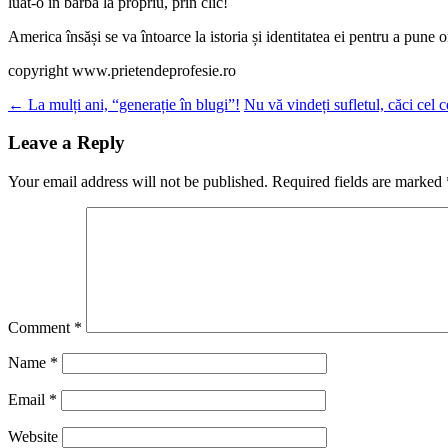
luat-o în barbă la propriu, prin clic!
America însăși se va întoarce la istoria și identitatea ei pentru a pun
copyright www.prietendeprofesie.ro
Post
←
La mulți ani, “generație în blugi”!
Nu vă vindeți sufletul, căci cel
navigation
Leave a Reply
Your email address will not be published.
Required fields are marked
Comment
*
Name
*
Email
*
Website