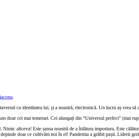
iaconu
ersul cu identitatea lui, și a noastră, electronică. Un lucru aș vrea să 
s doar cei mai temerari. Cei alungați din “Universul perfect” (mai rupt de
imic altceva! Este șansa noastră de a înlătura impostura. Este călătoria 
pinde doar ce cultivăm noi în el! Pandemia a grăbit pașii. Liderii geriatr