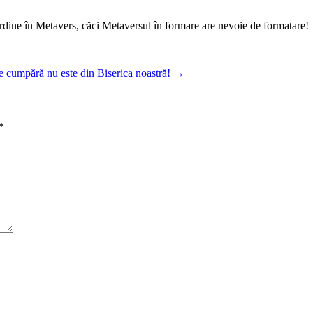
e ordine în Metavers, căci Metaversul în formare are nevoie de formatare!
 ce cumpără nu este din Biserica noastră!
→
*