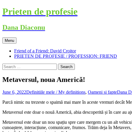
Skip
Prieten de profesie
to
content
Dana Diaconu
Menu
Friend of a Friend: David Croitor
PRIETEN DE PROFESIE / PROFESSION: FRIEND
Search
for:
Metaversul, noua Americă!
June 6, 2022
Definitiile mele / My definitions
,
Oameni si fapte
Dana D
Parcă nimic nu trezeste o spaimă mai mare în aceste vremuri decât Metav
Metaversul este doar o nouă Americă, abia descoperită și în care au ajun
Metaversul este doar un nou spațiu spre care mergem cu un alt vehicul. N
cunoaștere, interacțiune, comunicare, frumos. Trăim deja în Metavers, de