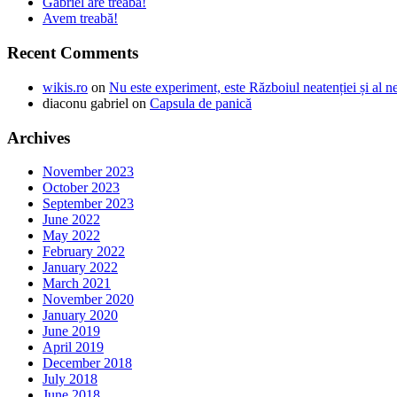
Gabriel are treabă!
Avem treabă!
Recent Comments
wikis.ro
on
Nu este experiment, este Războiul neatenției și al n
diaconu gabriel
on
Capsula de panică
Archives
November 2023
October 2023
September 2023
June 2022
May 2022
February 2022
January 2022
March 2021
November 2020
January 2020
June 2019
April 2019
December 2018
July 2018
June 2018