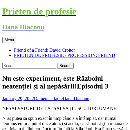
Skip
Prieten de profesie
to
content
Dana Diaconu
Menu
Friend of a Friend: David Croitor
PRIETEN DE PROFESIE / PROFESSION: FRIEND
Search
for:
Nu este experiment, este Războiul
neatenției și al nepăsării!Episodul 3
January 29, 2022
Oameni si fapte
Dana Diaconu
NESALVATORII DE LA “SALVAȚI”: SCUTURI UMANE
N-aș putea să spun exact în timp când s-a întâmplat, dar numai
Dumnezeu m-a putut duce atunci și acolo, ca să pot să știu în ziua de
azi. M-am întâlnit cu Doctoru’ în față la Vila Paul. Era într-o vervă și