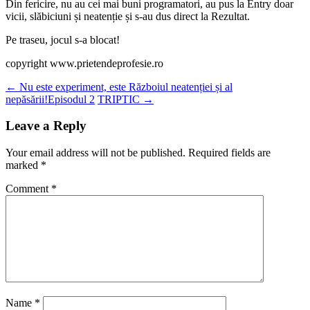
Din fericire, nu au cei mai buni programatori, au pus la Entry doar
vicii, slăbiciuni și neatenție și s-au dus direct la Rezultat.
Pe traseu, jocul s-a blocat!
copyright www.prietendeprofesie.ro
Post
←
Nu este experiment, este Războiul neatenției și al
nepăsării!Episodul 2
TRIPTIC
→
navigation
Leave a Reply
Your email address will not be published.
Required fields are
marked
*
Comment
*
Name
*