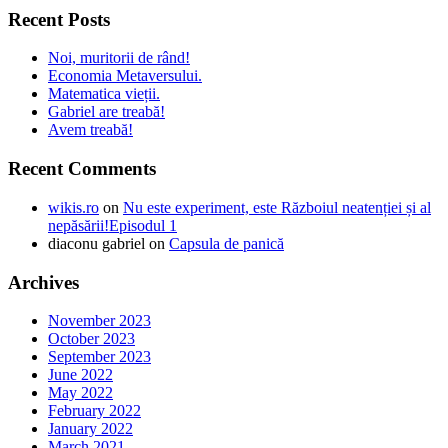
Recent Posts
Noi, muritorii de rând!
Economia Metaversului.
Matematica vieții.
Gabriel are treabă!
Avem treabă!
Recent Comments
wikis.ro
on
Nu este experiment, este Războiul neatenției și al
nepăsării!Episodul 1
diaconu gabriel
on
Capsula de panică
Archives
November 2023
October 2023
September 2023
June 2022
May 2022
February 2022
January 2022
March 2021