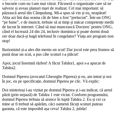
o bucurie cum nu l-am mai văzut. Făcuseră o organizație care să ne
salveze și aveau planuri mari de realizat. Cel mai important: să
păzească aerul din Câmpulung. Mi-a spus să vin și eu, neapărat!
Abia azi îmi dau seama cât de bine a fost “prelucrat”. Într-un ONG
“pe bune”, e de muncit, trebuie să ai timp și măcar competențe medii
de lucrat în internet. Când să mai muncească Doctoru’ pentru ONG,
când el lucrează 24 din 24, inclusiv duminica și poate dormi două
ore doar dacă-și bagă telefonul în congelator? Viața are program non
stop!
Iluzionistul și-a ales din meniu un scut! Dar jocul este prea frumos să
pună doar un scut, a pus câte scuturi i-a plăcut!
Apoi, jocul însemnă război! A făcut Tabăra1, apoi s-a apucat de
Tabăra2.
Domnul Piperea (avocatul Gheorghe Piperea) și eu, am intrat și noi
în joc, eu pe specificație, domnul Piperea pe clic. Vă explic:
Doi misterioși l-au vizitat pe domnul Piperea și i-au indicat, că aerul
păzit (prin nepază) de Tabăra 1 este viciat. Conform programului,
domnul Piperea trebuia să arunce în luptă Tabăra 2. Eu și cei ca
mine ar fi trebuit să apărăm, căci oamenii făcuți scuturi puteau
garanta, că este imposibil așa ceva! Tabăra 2, jubila!