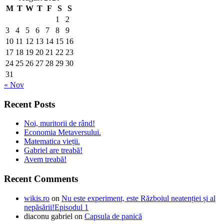
M
T
W
T
F
S
S
1
2
3
4
5
6
7
8
9
10
11
12
13
14
15
16
17
18
19
20
21
22
23
24
25
26
27
28
29
30
31
« Nov
Recent Posts
Noi, muritorii de rând!
Economia Metaversului.
Matematica vieții.
Gabriel are treabă!
Avem treabă!
Recent Comments
wikis.ro
on
Nu este experiment, este Războiul neatenției și al
nepăsării!Episodul 1
diaconu gabriel
on
Capsula de panică