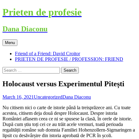
Skip
Prieten de profesie
to
content
Dana Diaconu
Menu
Friend of a Friend: David Croitor
PRIETEN DE PROFESIE / PROFESSION: FRIEND
Search
for:
Holocaust versus Experimentul Pitești
March 16, 2021
Uncategorized
Dana Diaconu
Nu citisem nici o carte de istorie până la treisprăzece ani. Cu toate
acestea, citisem deja două despre Holocaust. Despre istoria
României aflasem ceea ce ni se spusese la clasă, în orele de istorie.
După cum știu toți cei ce au trăit acele vremuri, toată perioada
regalității române sub domnia Familiei Hohenzollern-Sigmaringen a
lipsit cu desăvârșire din istoria aprobată de PCR în școli.