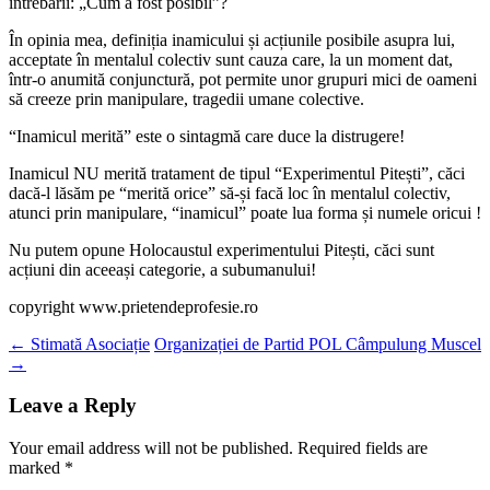
întrebării: „Cum a fost posibil”?
În opinia mea, definiția inamicului și acțiunile posibile asupra lui,
acceptate în mentalul colectiv sunt cauza care, la un moment dat,
într-o anumită conjunctură, pot permite unor grupuri mici de oameni
să creeze prin manipulare, tragedii umane colective.
“Inamicul merită” este o sintagmă care duce la distrugere!
Inamicul NU merită tratament de tipul “Experimentul Pitești”, căci
dacă-l lăsăm pe “merită orice” să-și facă loc în mentalul colectiv,
atunci prin manipulare, “inamicul” poate lua forma și numele oricui !
Nu putem opune Holocaustul experimentului Pitești, căci sunt
acțiuni din aceeași categorie, a subumanului!
copyright www.prietendeprofesie.ro
Post
←
Stimată Asociație
Organizației de Partid POL Câmpulung Muscel
→
navigation
Leave a Reply
Your email address will not be published.
Required fields are
marked
*