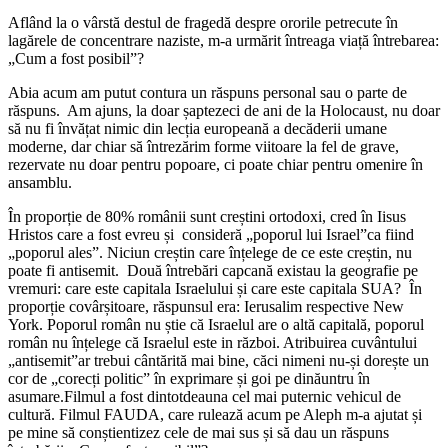
Aflând la o vârstă destul de fragedă despre ororile petrecute în
lagărele de concentrare naziste, m-a urmărit întreaga viață întrebarea:
„Cum a fost posibil”?
Abia acum am putut contura un răspuns personal sau o parte de
răspuns. Am ajuns, la doar șaptezeci de ani de la Holocaust, nu doar
să nu fi învățat nimic din lecția europeană a decăderii umane
moderne, dar chiar să întrezărim forme viitoare la fel de grave,
rezervate nu doar pentru popoare, ci poate chiar pentru omenire în
ansamblu.
În proporție de 80% românii sunt creștini ortodoxi, cred în Iisus
Hristos care a fost evreu și consideră „poporul lui Israel”ca fiind
„poporul ales”. Niciun creștin care înțelege de ce este creștin, nu
poate fi antisemit. Două întrebări capcană existau la geografie pe
vremuri: care este capitala Israelului și care este capitala SUA? În
proporție covârșitoare, răspunsul era: Ierusalim respective New
York. Poporul român nu știe că Israelul are o altă capitală, poporul
român nu înțelege că Israelul este in război. Atribuirea cuvântului
„antisemit”ar trebui cântărită mai bine, căci nimeni nu-și dorește un
cor de „corecți politic” în exprimare și goi pe dinăuntru în
asumare.Filmul a fost dintotdeauna cel mai puternic vehicul de
cultură. Filmul FAUDA, care rulează acum pe Aleph m-a ajutat și
pe mine să conștientizez cele de mai sus și să dau un răspuns